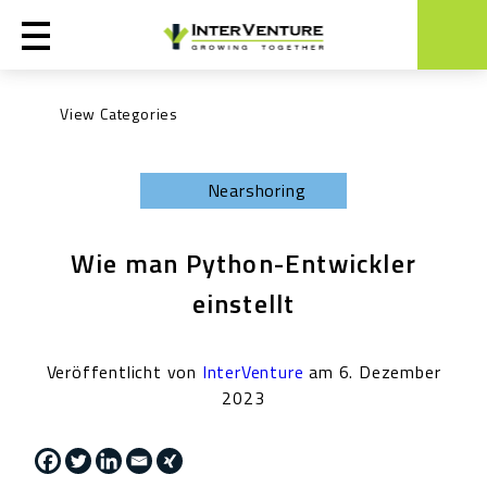
Engineering
Nearshoring
Unkategorisiert
News
Wie man Python-Entwickler
Nearshoring
einstellt
General
Veröffentlicht von
InterVenture
am 6. Dezember
2023