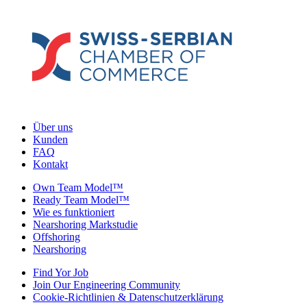
Über uns
Kunden
FAQ
Kontakt
Own Team Model™
Ready Team Model™
Wie es funktioniert
Nearshoring Markstudie
Offshoring
Nearshoring
Find Yor Job
Join Our Engineering Community
Cookie-Richtlinien & Datenschutzerklärung