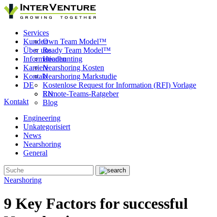
Services
Kunden
Own Team Model™
Über uns
Ready Team Model™
Informationen
Headhunting
Karriere
Nearshoring Kosten
Kontakt
Nearshoring Markstudie
DE
Kostenlose Request for Information (RFI) Vorlage
Remote-Teams-Ratgeber
EN
Kontakt
Blog
Engineering
Unkategorisiert
News
Nearshoring
General
Nearshoring
9 Key Factors for successful